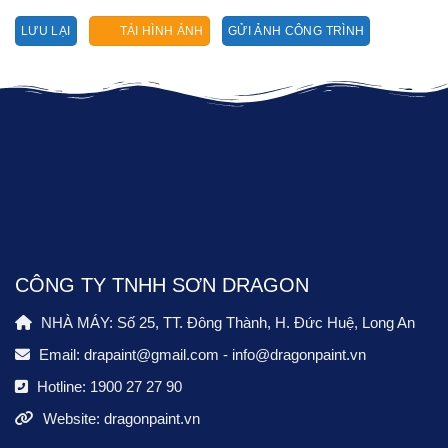
LƯU LẠI
TẢI HÌNH ẢNH
GỬI ẢNH CÔNG TRÌNH
CÔNG TY TNHH SƠN DRAGON
NHÀ MÁY: Số 25, TT. Đông Thành, H. Đức Huệ, Long An
Email:
drapaint@gmail.com
-
info@dragonpaint.vn
Hotline:
1900 27 27 90
Website: dragonpaint.vn