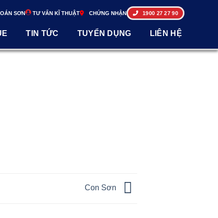
TOÁN SƠN
TƯ VẤN KĨ THUẬT
CHỨNG NHẬN
1900 27 27 90
UE
TIN TỨC
TUYỂN DỤNG
LIÊN HỆ
Con Sơn