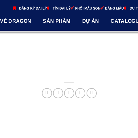
ĐĂNG KÝ ĐẠI LÝ
TÌM ĐẠI LÝ
PHỐI MÀU SƠN
BẢNG MÀU
DỰ 
VỀ DRAGON
SẢN PHẨM
DỰ ÁN
CATALOG