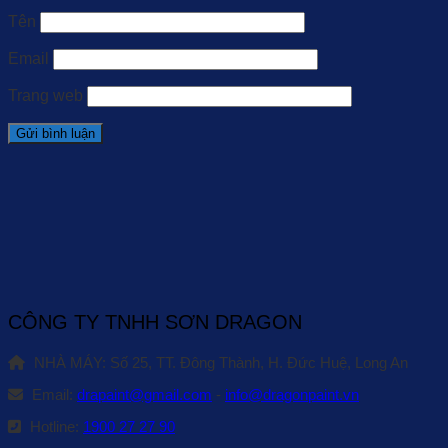
Tên
Email
Trang web
CÔNG TY TNHH SƠN DRAGON
NHÀ MÁY: Số 25, TT. Đông Thành, H. Đức Huệ, Long An
Email:
drapaint@gmail.com
-
info@dragonpaint.vn
Hotline:
1900 27 27 90