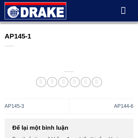
Skip
to
content
AP145-1
AP145-3
AP144-6
Để lại một bình luận