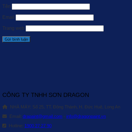
Tên
Email
Trang web
CÔNG TY TNHH SƠN DRAGON
NHÀ MÁY: Số 25, TT. Đông Thành, H. Đức Huệ, Long An
Email:
drapaint@gmail.com
-
info@dragonpaint.vn
Hotline:
1900 27 27 90