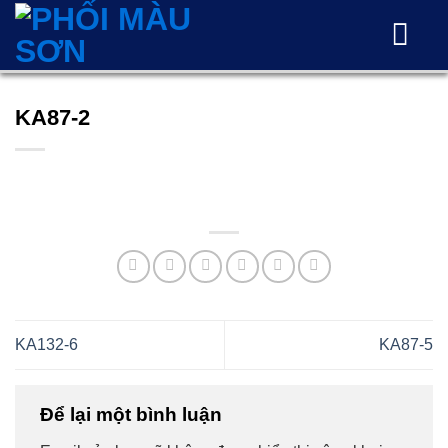
Skip
to
content
KA87-2
KA132-6
KA87-5
Để lại một bình luận